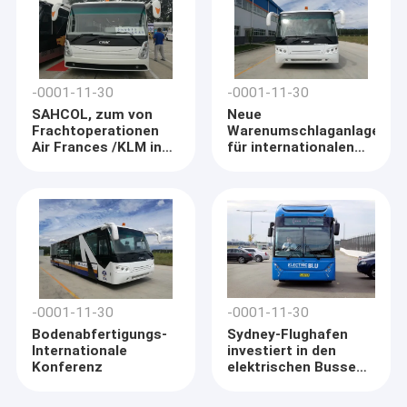
-0001-11-30
-0001-11-30
SAHCOL, zum von
Neue
Frachtoperationen
Warenumschlaganlage
Air Frances /KLM in
für internationalen
Lagos zu bewirten
Flughafen Moi in
Mombasa
-0001-11-30
-0001-11-30
Bodenabfertigungs-
Sydney-Flughafen
Internationale
investiert in den
Konferenz
elektrischen Bussen,
um Emissionen zu
verringern