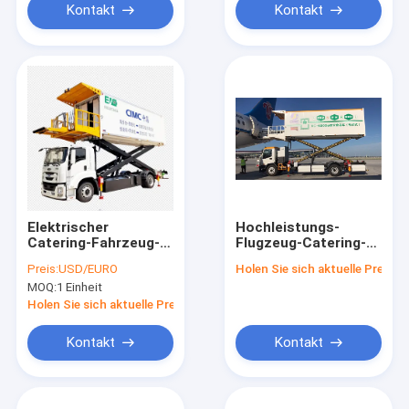
Kontakt
Kontakt
Elektrischer
Hochleistungs-
Catering-Fahrzeug-
Flugzeug-Catering-
Flughafen-LKW, der
LKW XC-6000E für
Preis:
USD/EURO
Holen Sie sich aktuelle Preis
zum Einsteigen von
die Verpflegung am
MOQ:
1 Einheit
Flugpassagieren
Flughafen
serviert wird
Holen Sie sich aktuelle Preis
Kontakt
Kontakt