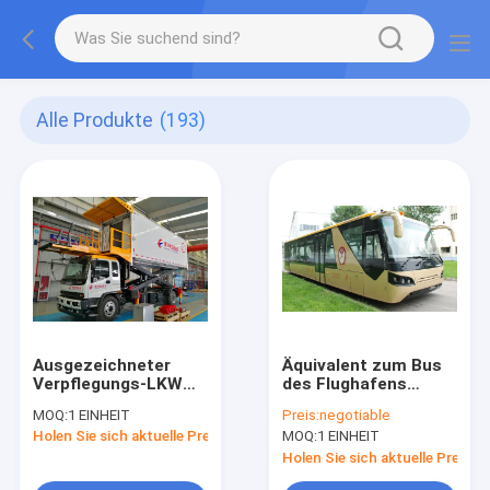
Alle Produkte
(193)
Ausgezeichneter
Äquivalent zum Bus
Verpflegungs-LKW
des Flughafens
mit dem vollen
Cobus3000, der
MOQ:
1 EINHEIT
Preis:
negotiable
Fahrerhaus, zum des
unser Entwurf
Holen Sie sich aktuelle Preis
MOQ:
1 EINHEIT
Caterings für
spezieller ist und
Flugzeuge zu
zum Preis ist
Holen Sie sich aktuelle Preis
erbringen
wettbewerbsfähig