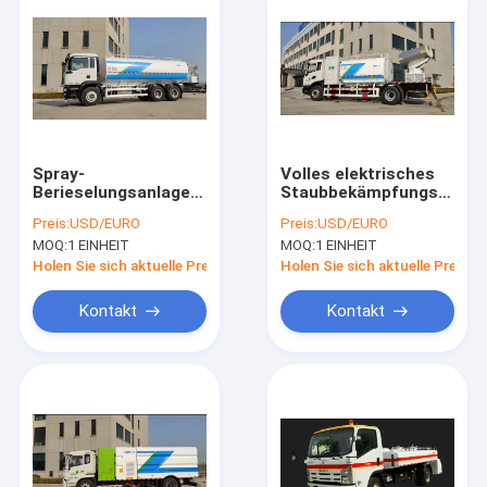
Spray-
Volles elektrisches
Berieselungsanlagen-
Staubbekämpfungs-
Bewässerungs-
Fahrzeug zur
Preis:
USD/EURO
Preis:
USD/EURO
Wagen 11.00R20
Staubbekämpfung
MOQ:
1 EINHEIT
MOQ:
1 EINHEIT
21.1m3/Fahrzeug
Holen Sie sich aktuelle Preis
Holen Sie sich aktuelle Preis
Kontakt
Kontakt
Haus
Produkte
Über uns