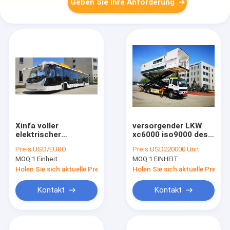
Geben Sie Ihre Anforderung
Xinfa voller
versorgender LKW
elektrischer
xc6000 iso9000 des
Achsabstand des
Flughafens cimc
Preis:
USD/EURO
Preis:
USD220000 Unit
Flughafen-Passagier-
bestätigte
MOQ:
1 Einheit
MOQ:
1 EINHEIT
Bus-7200mm
Holen Sie sich aktuelle Preis
Holen Sie sich aktuelle Preis
Kontakt
Kontakt