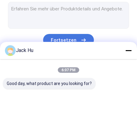
Selbstfahrender Förderband-Lader
Schleppseiltraktor
Wasserdienst-LKW
Fortsetzen
Toilettenwagen
Jack Hu
Flughafen-Passagier-Bus
Unsere Kategorien
6:07 PM
Aero Bus
Good day, what product are you looking for?
Flughafentransfer-Bus
Xinfa-Flughafen-Ausrüstung
Niedrige Boden-Busse
Flughafen-
Verpflegungs-LKW
Selbstfahrend
Flughafen-Shuttle-Bus
Schutzblech-Bus
Passagier-Tre