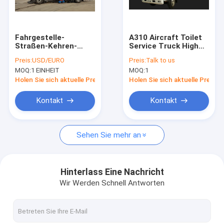
Fabrik-Ausflug
Qualitätskontrolle
Fahrgestelle-
A310 Aircraft Toilet
Straßen-Kehren-
Service Truck High
Treten Sie mit uns in Verbindung
LKW-/Fahrzeug-
Performance
Preis:
USD/EURO
Preis:
Talk to us
bequeme Bedienung
MOQ:
1 EINHEIT
MOQ:
1
Foton Aoling
Nachrichten
Holen Sie sich aktuelle Preis
Holen Sie sich aktuelle Preis
Fordern Sie ein Zitat
Kontakt
Kontakt
Sehen Sie mehr an
Flughafen-Schutzblech-Bus
Verpflegungs-LKW
Hinterlass Eine Nachricht
Wir Werden Schnell Antworten
Selbstfahrende Passagier-Treppe
Flughafen Ambulift