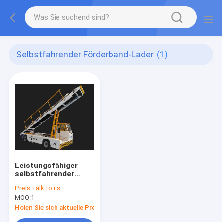
Selbstfahrender Förderband-Lader
(1)
Leistungsfähiger
selbstfahrender
ladender Förderband-
Preis:
Talk to us
Lader und weg vom
MOQ:
1
Laden
Holen Sie sich aktuelle Preis