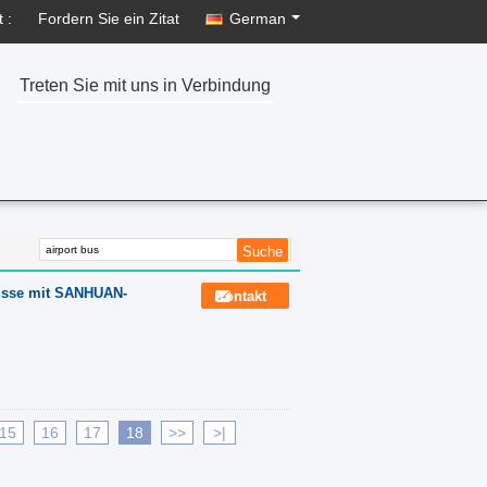
 :
Fordern Sie ein Zitat
German
Treten Sie mit uns in Verbindung
Busse mit SANHUAN-
Kontakt
15
16
17
18
>>
>|