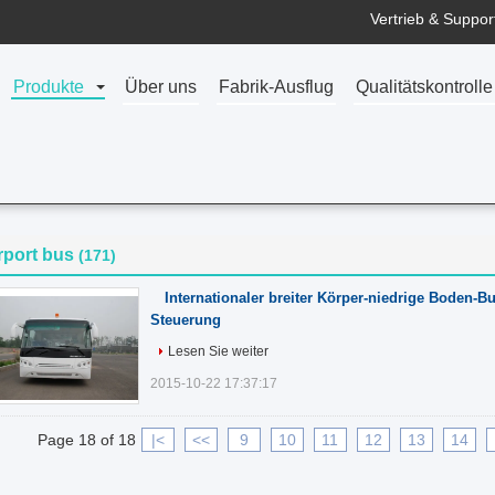
Vertrieb & Support
Produkte
Über uns
Fabrik-Ausflug
Qualitätskontrolle
rport bus
(171)
Internationaler breiter Körper-niedrige Boden-
Steuerung
Lesen Sie weiter
2015-10-22 17:37:17
Page 18 of 18
|<
<<
9
10
11
12
13
14