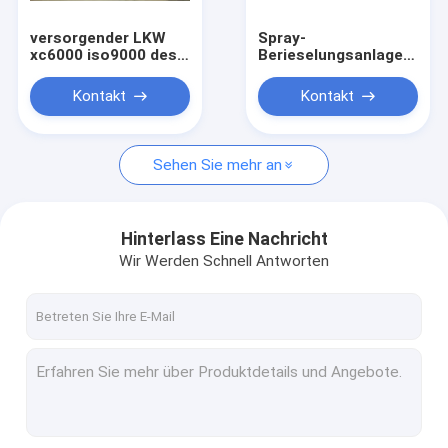
versorgender LKW
Spray-
xc6000 iso9000 des
Berieselungsanlagen-
Flughafens cimc
Bewässerungs-
bestätigte
Wagen 11.00R20
Kontakt
Kontakt
21.1m3/Fahrzeug
Sehen Sie mehr an
Hinterlass Eine Nachricht
Wir Werden Schnell Antworten
Haus
Produkte
Über uns