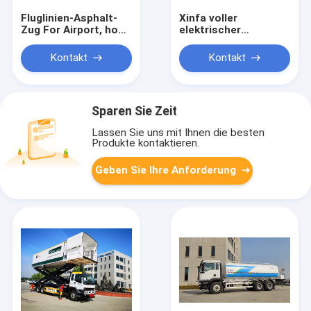
Fluglinien-Asphalt-
Xinfa voller
Zug For Airport, hohe
elektrischer
Sicherheit
Achsabstand des
Flughafen-Passagier-
Kontakt
Kontakt
Bus-7200mm
Sparen Sie Zeit
Lassen Sie uns mit Ihnen die besten
Produkte kontaktieren.
Geben Sie Ihre Anforderung