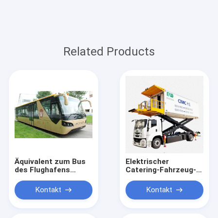
Related Products
Äquivalent zum Bus
Elektrischer
des Flughafens
Catering-Fahrzeug-
Cobus3000, der
Flughafen-LKW, der
unser Entwurf
zum Einsteigen von
Kontakt
Kontakt
spezieller ist und
Flugpassagieren
zum Preis ist
serviert wird
wettbewerbsfähig