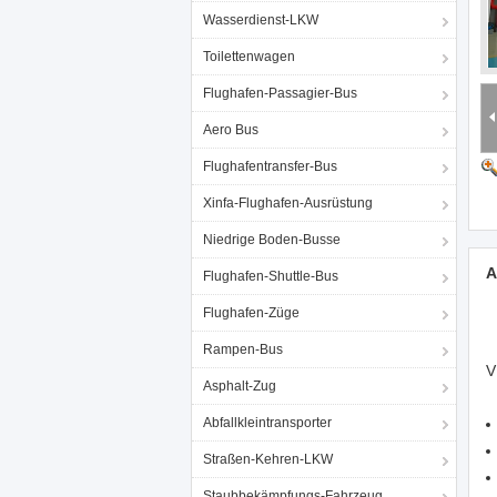
Wasserdienst-LKW
Toilettenwagen
Flughafen-Passagier-Bus
Aero Bus
Flughafentransfer-Bus
Xinfa-Flughafen-Ausrüstung
Niedrige Boden-Busse
A
Flughafen-Shuttle-Bus
Flughafen-Züge
Rampen-Bus
V
Asphalt-Zug
Abfallkleintransporter
Straßen-Kehren-LKW
Staubbekämpfungs-Fahrzeug