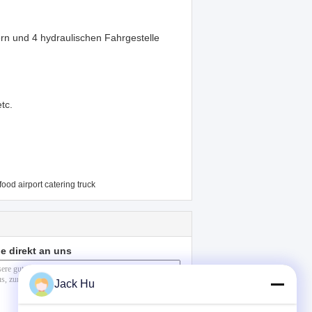
n und 4 hydraulischen Fahrgestelle
tc.
food airport catering truck
e direkt an uns
Jack Hu