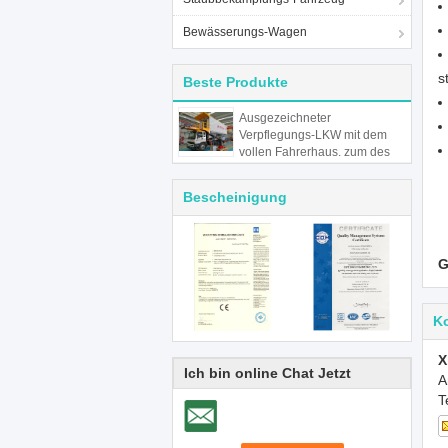
Bewässerungs-Wagen
s
Beste Produkte
Ausgezeichneter
Verpflegungs-LKW mit dem
vollen Fahrerhaus, zum des
Caterings für Flugzeuge zu
erbringen
Bescheinigung
G
K
X
Ich bin online Chat Jetzt
A
T