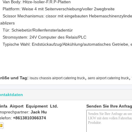
Van Body: Hitze-Isolier-F.R.P-Platten
Plattform: Weise 4 mit Seitenverschiebung/voller 2wegbreite
Scissor Mechanismus: cissor mit eingebauten Hebemaschinenzylinder
tablizers
Tür: Schiebetür/Rollenfensterladentür
Stromsystem: 24V Computer des Relais/PLC
Typische Wahl: Endstückaufzug/Abkühlung/automatisches Getriebe, e
,
,
röße und Tag:
isuzu chassis airport catering truck
aero airport catering truck
ontaktdaten
infa Airport Equipment Ltd.
Senden Sie Ihre Anfrag
nsprechpartner:
Jack Hu
elefon:
+8613810366374