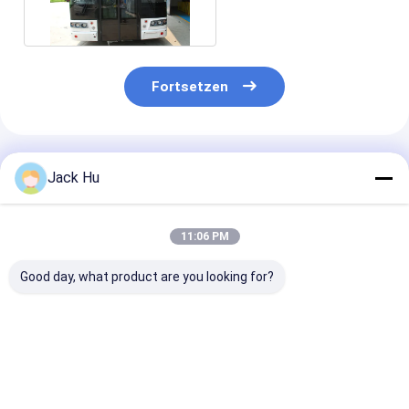
geräumige Eingänge
Fortsetzen
Empfohlene Produkte
Jack Hu
11:06 PM
Good day, what product are you looking for?
Stehender Bereich
Flughafentransfer-
Große Kapazit
des Shuttle-
Rampen-Bus-
kleiner
Cummins-
Schutzblech kleiner
Drehenradius-
Engineflughafen-
Drehenradius
Flughafen-
Schutzblech-Bus-22
Schutzblech-
Bestpreis
Bestpreis
Bestprei