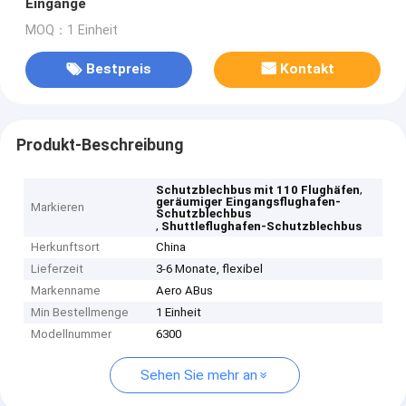
Eingänge
MOQ：1 Einheit
Bestpreis
Kontakt
Produkt-Beschreibung
,
Schutzblechbus mit 110 Flughäfen
geräumiger Eingangsflughafen-
Markieren
Schutzblechbus
,
Shuttleflughafen-Schutzblechbus
Herkunftsort
China
Lieferzeit
3-6 Monate, flexibel
Markenname
Aero ABus
Min Bestellmenge
1 Einheit
Modellnummer
6300
Sehen Sie mehr an