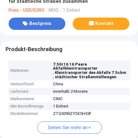
für städtische Straßen zusammen
Preis：USD/EURO
MOQ：1 Einheit
Bestpreis
Kontakt
Produkt-Beschreibung
7.50r16 16 Paare
Abfallkleintransporter
Markieren
,
Kleintransporter des Abfalls 7.5cbm
,
städtischer Straßenmüllwagen
Herkunftsort
China
Lieferzeit
innerhalb 2 Monate
Markenname
CIMC
Min Bestellmenge
1 Einheit
Modellnummer
ZTQ5090ZYSE5H33F
Sehen Sie mehr an