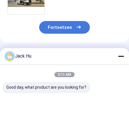
zusammen
Fortsetzen
Empfohlene Produkte
Jack Hu
5:11 AM
Good day, what product are you looking for?
Kleintransporter des
Hinterer ladender
Moderner
Abfall-103kw,
Kleintransporter-
Beseitigungs-
Abfall-Abbau-LKW
Abfall-Abbau des
DieselMüllwag
für Flughafen
Abfall-7.5m3
hydraulischer
Kipplaster-Abf
Bestpreis
Bestpreis
Bestprei