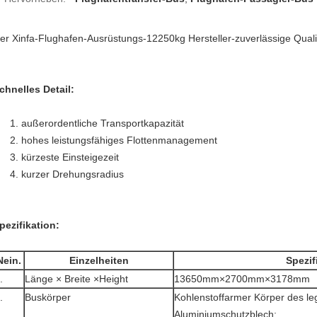
er Xinfa-Flughafen-Ausrüstungs-12250kg Hersteller-zuverlässige Quali
chnelles Detail:
1. außerordentliche Transportkapazität
2. hohes leistungsfähiges Flottenmanagement
3. kürzeste Einsteigezeit
4. kurzer Drehungsradius
pezifikation:
Nein.
Einzelheiten
Spezif
.
Länge × Breite ×Height
13650mm×2700mm×3178mm
.
Buskörper
Kohlenstoffarmer Körper des leg
Aluminiumschutzblech;