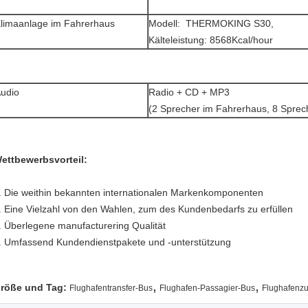
limaanlage im Fahrerhaus
Modell: THERMOKING S30,
Kälteleistung: 8568Kcal/hour
udio
Radio + CD + MP3
(2 Sprecher im Fahrerhaus, 8 Sprec
ettbewerbsvorteil:
. Die weithin bekannten internationalen Markenkomponenten
. Eine Vielzahl von den Wahlen, zum des Kundenbedarfs zu erfüllen
. Überlegene manufacturering Qualität
. Umfassend Kundendienstpakete und -unterstützung
,
,
röße und Tag:
Flughafentransfer-Bus
Flughafen-Passagier-Bus
Flughafenz