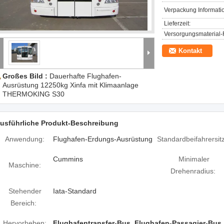
Verpackung Informati
Lieferzeit:
Versorgungsmaterial-F
Kontakt
Großes Bild :
Dauerhafte Flughafen-
Ausrüstung 12250kg Xinfa mit Klimaanlage
THERMOKING S30
usführliche Produkt-Beschreibung
Anwendung:
Flughafen-Erdungs-Ausrüstung
Standardbeifahrersit
Cummins
Minimaler
Maschine:
Drehenradius:
Stehender
Iata-Standard
Bereich:
Hervorheben:
Flughafentransfer-Bus
,
Flughafen-Passagier-Bus