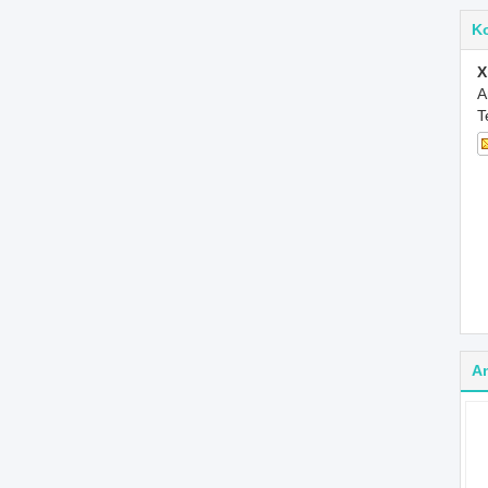
K
X
A
T
A