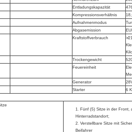
Entladungskapazität
47
Kompressionsverhältnis
18,
Aufnahmenmodus
Tur
Abgasemission
EUR
Kraftstoffverbrauch
≯2
Kle
Kil
Trockengewicht
52
Feuereinheit
Ele
Me
Generator
28V
Starter
6 K
itze
Fünf (5) Sitze in der Front, 
Hinterradstandort;
Verstellbare Sitze mit Siche
Beifahrer