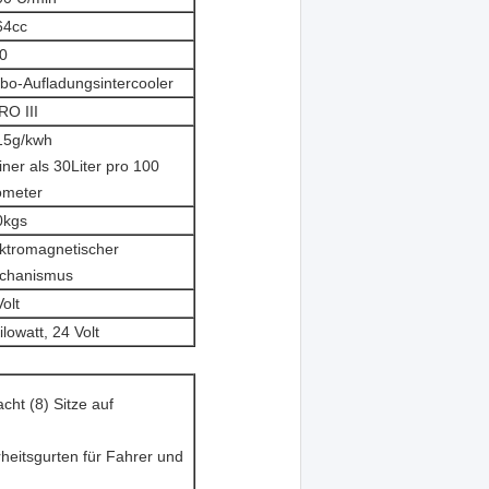
64cc
0
bo-Aufladungsintercooler
O III
15g/kwh
iner als 30Liter pro 100
ometer
0kgs
ktromagnetischer
chanismus
olt
ilowatt, 24 Volt
acht (8) Sitze auf
rheitsgurten für Fahrer und