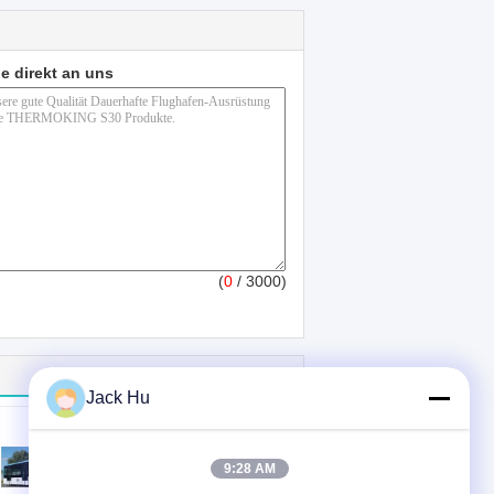
e direkt an uns
(
0
/ 3000)
Jack Hu
9:28 AM