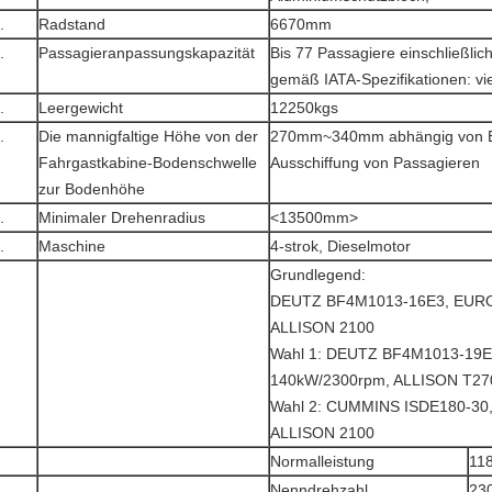
.
Radstand
6670mm
.
Passagieranpassungskapazität
Bis 77 Passagiere einschließlich
gemäß IATA-Spezifikationen: vi
.
Leergewicht
12250kgs
.
Die mannigfaltige Höhe von der
270mm~340mm abhängig von Ei
Fahrgastkabine-Bodenschwelle
Ausschiffung von Passagieren
zur Bodenhöhe
.
Minimaler Drehenradius
<13500mm>
.
Maschine
4-strok, Dieselmotor
Grundlegend:
DEUTZ BF4M1013-16E3, EUROI
ALLISON 2100
Wahl 1: DEUTZ BF4M1013-19E3
140kW/2300rpm, ALLISON T270 
Wahl 2: CUMMINS ISDE180-30,
ALLISON 2100
Normalleistung
11
Nenndrehzahl
23