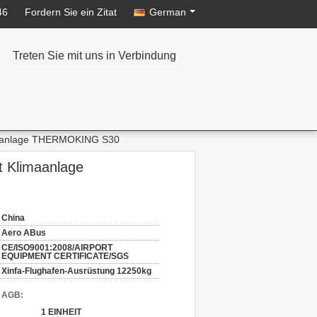
46
Fordern Sie ein Zitat
German
Treten Sie mit uns in Verbindung
imaanlage THERMOKING S30
t Klimaanlage
China
Aero ABus
CE/ISO9001:2008/AIRPORT
EQUIPMENT CERTIFICATE/SGS
Xinfa-Flughafen-Ausrüstung 12250kg
d AGB:
1 EINHEIT