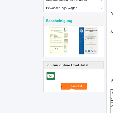
Bewässerungs-Wagen
D
Bescheinigung
S
Ich bin online Chat Jetzt
S
1
2