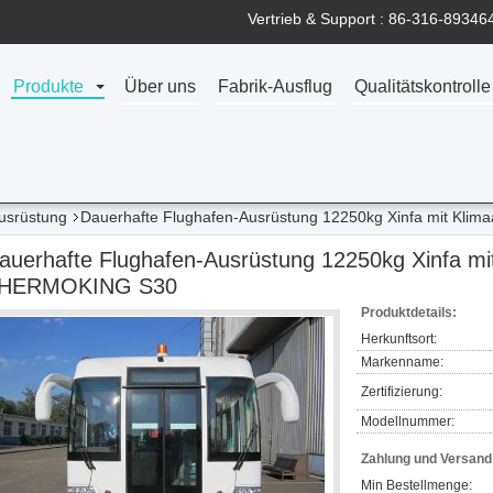
Vertrieb & Support :
86-316-89346
Produkte
Über uns
Fabrik-Ausflug
Qualitätskontrolle
usrüstung
Dauerhafte Flughafen-Ausrüstung 12250kg Xinfa mit Kl
auerhafte Flughafen-Ausrüstung 12250kg Xinfa mi
HERMOKING S30
Produktdetails:
Herkunftsort:
Markenname:
Zertifizierung:
Modellnummer:
Zahlung und Versan
Min Bestellmenge: