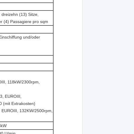
 dreizehn (13) Sitze,
er (4) Passagiere pro sqm
nschiffung und/oder
II, 118kW/2300rpm,
, EUROIII,
(mit Extrakosten)
 EUROIII, 132KW/2500rpm,
8kW
00 U/min