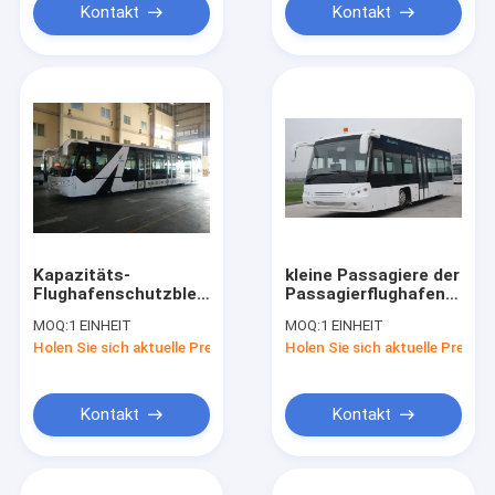
Kontakt
Kontakt
Kapazitäts-
kleine Passagiere der
Flughafenschutzblechbus
Passagierflughafenschut
mit 112 Passagieren
Promi-Dekoration 56,
MOQ:
1 EINHEIT
MOQ:
1 EINHEIT
des
die Bereich stehen
Holen Sie sich aktuelle Preis
Holen Sie sich aktuelle Preis
Aluminiumkörpers
14-Sitze-
Kontakt
Kontakt