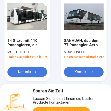
14 Sitze mit 110
SANHUAN, das den
Passagieren, die
77 Passagier-Aero
Bereich für
Bus mit
MOQ:
1 EINHEIT
MOQ:
1 EINHEIT
Flughafenschutzblechbus
pneumatischer
Holen Sie sich aktuelle Preis
Holen Sie sich aktuelle Preis
stehen
Suspendierung
steuert
Kontakt
Kontakt
Sparen Sie Zeit
Lassen Sie uns mit Ihnen die besten
Produkte kontaktieren.