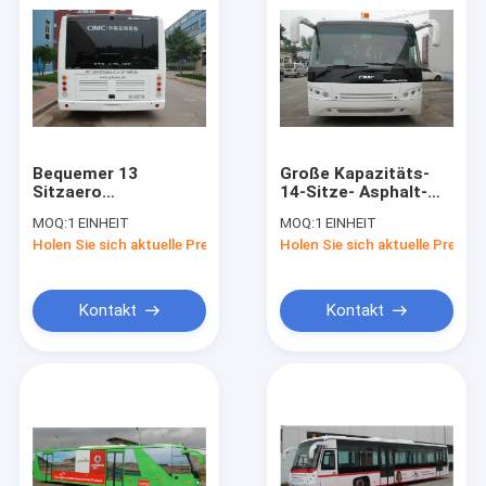
Bequemer 13
Große Kapazitäts-
Sitzaero
14-Sitze- Asphalt-
Autobusstations-
Zug-Flughafen-
MOQ:
1 EINHEIT
MOQ:
1 EINHEIT
Shuttle-Bus-
Limousinen-Bus-
Holen Sie sich aktuelle Preis
Holen Sie sich aktuelle Preis
Drehenradius
Radstand 7100mm
<9200mm
Kontakt
Kontakt
Haus
Produkte
Über uns