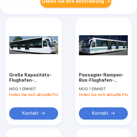
Geben Sie Ihre Anforderung
Große Kapazitäts-
Passagier-Rampen-
Flughafen-
Bus-Flughafen-
Schutzblech-Bus-
Asphalt-Bus der
MOQ:
1 EINHEIT
MOQ:
1 EINHEIT
Flughafen Promi
Gewohnheits-77,
Holen Sie sich aktuelle Preis
Holen Sie sich aktuelle Preis
Trainer
Drehenradius
13650mm×2700mm×3178mm
<13500mm
Kontakt
Kontakt