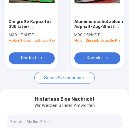
Fabrik-Ausflug
Qualitätskontrolle
Die große Kapazität
Aluminiumschutzblech-
200 Liter-
Asphalt-Zug-Shuttle-
Treten Sie mit uns in Verbindung
Kraftstofftank
Bus zum Flughafen
MOQ:
1 EINHEIT
MOQ:
1 EINHEIT
niedriger Boden
13m×3m×3m
Holen Sie sich aktuelle Preis
Holen Sie sich aktuelle Preis
transportiert
Nachrichten
Schutzblech-Bus für
Flughafen
Fordern Sie ein Zitat
Kontakt
Kontakt
Sehen Sie mehr an
Flughafen-Schutzblech-Bus
Verpflegungs-LKW
Hinterlass Eine Nachricht
Wir Werden Schnell Antworten
Selbstfahrende Passagier-Treppe
Flughafen Ambulift