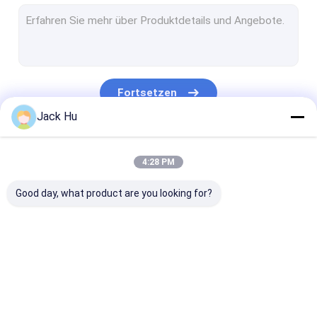
Selbstfahrender Förderband-Lader
Schleppseiltraktor
Wasserdienst-LKW
Fortsetzen
Toilettenwagen
Jack Hu
Flughafen-Passagier-Bus
Unsere Kategorien
4:28 PM
Aero Bus
Good day, what product are you looking for?
Flughafentransfer-Bus
Xinfa-Flughafen-Ausrüstung
Niedrige Boden-Busse
Flughafen-
Verpflegungs-LKW
Selbstfahrend
Flughafen-Shuttle-Bus
Schutzblech-Bus
Passagier-Tre