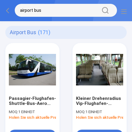
Airport Bus
(171)
Passagier-Flughafen-
Kleiner Drehenradius
Shuttle-Bus-Aero
Vip-Flughafen-
Bus der großen
Shuttle-
MOQ:
1 EINHEIT
MOQ:
1 EINHEIT
Kapazitäts-51 mit
Flughafentransfer-
Holen Sie sich aktuelle Preis
Holen Sie sich aktuelle Preis
IATA-Standard
Zug 10*2.7m*3m