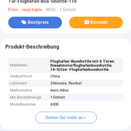
Tür-Flughafen-Bus-Shuttle-110
Preis：negotiable
MOQ：1 Einheit
Bestpreis
Kontakt
Produkt-Beschreibung
,
Flughafen-Busshuttle mit 6 Türen
Markieren
,
Dieselmotorflughafenbusshuttle
14-Sitze- Flughafenbusshuttle
Herkunftsort
China
Lieferzeit
3 Monate, flexibel
Markenname
Aero ABus
Min Bestellmenge
1 Einheit
Modellnummer
6300
Sehen Sie mehr an