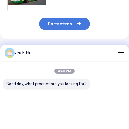
Fortsetzen
Empfohlene Produkte
Jack Hu
4:48 PM
Good day, what product are you looking for?
Stehender Bereich
Flughafentransfer-
Große Kapazit
des Shuttle-
Rampen-Bus-
kleiner
Cummins-
Schutzblech kleiner
Drehenradius-
Engineflughafen-
Drehenradius
Flughafen-
Schutzblech-Bus-22
Schutzblech-
Bestpreis
Bestpreis
Bestprei