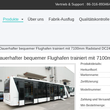
Vertrieb & Support :
86-316-89346
Produkte
Über uns
Fabrik-Ausflug
Qualitätskontrolle
Dauerhafter bequemer Flughafen trainiert mit 7100mm Radstand DC
auerhafter bequemer Flughafen trainiert mit 7
Produktdetails:
Herkunftsort:
Markenname:
Zertifizierung:
Modellnummer:
Zahlung und Versan
Min Bestellmenge: