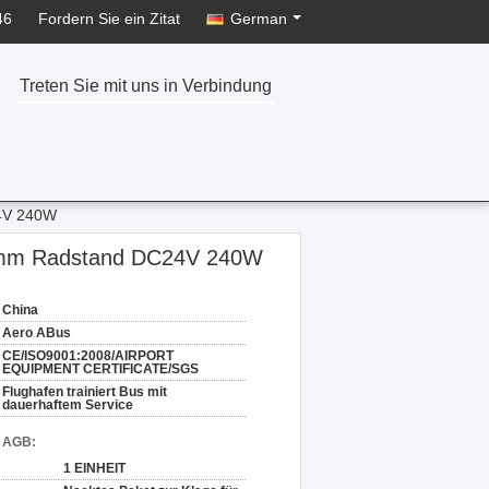
46
Fordern Sie ein Zitat
German
Treten Sie mit uns in Verbindung
24V 240W
100mm Radstand DC24V 240W
China
Aero ABus
CE/ISO9001:2008/AIRPORT
EQUIPMENT CERTIFICATE/SGS
Flughafen trainiert Bus mit
dauerhaftem Service
d AGB:
1 EINHEIT