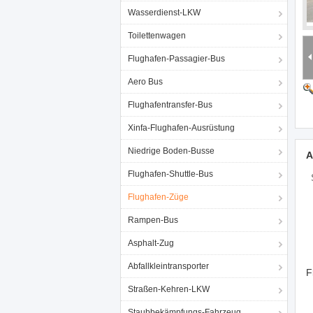
Wasserdienst-LKW
Toilettenwagen
Flughafen-Passagier-Bus
Aero Bus
Flughafentransfer-Bus
Xinfa-Flughafen-Ausrüstung
Niedrige Boden-Busse
A
Flughafen-Shuttle-Bus
Flughafen-Züge
Rampen-Bus
Asphalt-Zug
Abfallkleintransporter
F
Straßen-Kehren-LKW
Staubbekämpfungs-Fahrzeug