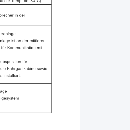
sser Temp. bei 80°C)
precher in der
eranlage
lage ist an der mittleren
e für Kommunikation mit
iebsposition für
die Fahrgastkabine sowie
installiert.
lage
eigesystem