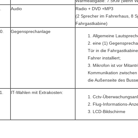
Wärmeabgabe: 7.5KW (wenn Wa
.
Audio
Radio + DVD +MP3
(2 Sprecher im Fahrerhaus, 8 S
Fahrgastkabine)
0.
Gegensprechanlage
Allgemeine Lautsprech
eine (1) Gegensprechan
Tür in die Fahrgastkabin
Fahrer installiert;
Mikrofon ist vor Mitantr
Kommunikation zwischen 
die Außenseite des Busses 
1.
IT-Wahlen mit Extrakosten:
Cctv-Überwachungsan
Flug-Informations-Anz
LCD-Bildschirme