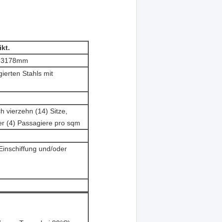
ikt.
×3178mm
ierten Stahls mit
h vierzehn (14) Sitze,
er (4) Passagiere pro sqm
nschiffung und/oder