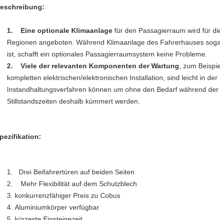
eschreibung:
1. Eine optionale Klimaanlage
für den Passagierraum wird für d
Regionen angeboten. Während Klimaanlage des Fahrerhauses soga
ist, schafft ein optionales Passagierraumsystem keine Probleme.
2. Viele der relevanten Komponenten der Wartung
, zum Beispie
kompletten elektrischen/elektronischen Installation, sind leicht in de
Instandhaltungsverfahren können um ohne den Bedarf während der
Stillstandszeiten deshalb kümmert werden.
pezifikation:
1. Drei Beifahrertüren auf beiden Seiten
2. Mehr Flexibilität auf dem Schutzblech
3. konkurrenzfähiger Preis zu Cobus
4. Aluminiumkörper verfügbar
5. kürzeste Einsteigezeit