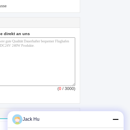
usse
e direkt an uns
(
0
/ 3000)
Jack Hu