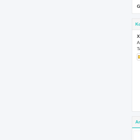
G
K
X
A
T
A