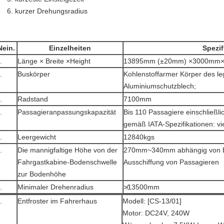
6. kurzer Drehungsradius
Nein.
Einzelheiten
Spezif
.
Länge × Breite ×Height
13895mm (±20mm) ×3000mm
.
Buskörper
Kohlenstoffarmer Körper des leg
Aluminiumschutzblech;
.
Radstand
7100mm
.
Passagieranpassungskapazität
Bis 110 Passagiere einschließlic
gemäß IATA-Spezifikationen: vi
.
Leergewicht
12840kgs
.
Die mannigfaltige Höhe von der
270mm~340mm abhängig von Ei
Fahrgastkabine-Bodenschwelle
Ausschiffung von Passagieren
zur Bodenhöhe
.
Minimaler Drehenradius
≯13500mm
.
Entfroster im Fahrerhaus
Modell: [CS-13/01]
Motor: DC24V, 240W