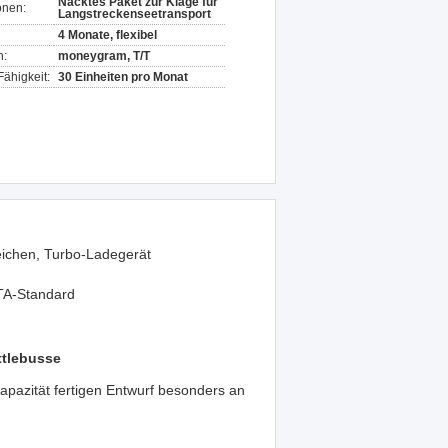
Nacktes Paket zur Klage für
onen:
Langstreckenseetransport
4 Monate, flexibel
n:
moneygram, T/T
ähigkeit:
30 Einheiten pro Monat
reichen, Turbo-Ladegerät
TA-Standard
ttlebusse
azität fertigen Entwurf besonders an