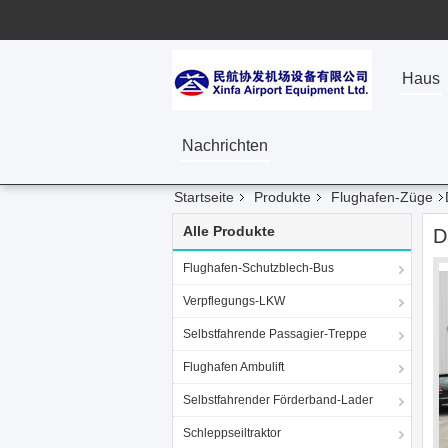
Haus
Nachrichten
Startseite
Produkte
Flughafen-Züge
Alle Produkte
D
Flughafen-Schutzblech-Bus
Verpflegungs-LKW
Selbstfahrende Passagier-Treppe
Flughafen Ambulift
Selbstfahrender Förderband-Lader
Schleppseiltraktor