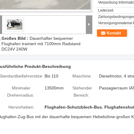
Verpackung Informati
Lieferzeit:
Zahlungsbedingunge
Versorgungsmaterial-F
Kontakt
Großes Bild :
Dauerhafter bequemer
Flughafen trainiert mit 7100mm Radstand
DC24V 240W
usführliche Produkt-Beschreibung
Standardbeifahrersitze:
Bis 110
Maschine:
Dieselmotor, 4 st
Minimaler
13500mm
Stehender
Passagierraum IA
Drehenradius:
Bereich:
Hervorheben:
Flughafen-Schutzblech-Bus
,
Flughafenshu
lughafen-Zug-Bus mit der dauerhafte bequemen Hebebühne-großen Kap