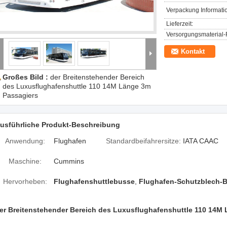
Verpackung Informati
Lieferzeit:
Versorgungsmaterial-F
Kontakt
Großes Bild :
der Breitenstehender Bereich
des Luxusflughafenshuttle 110 14M Länge 3m
Passagiers
usführliche Produkt-Beschreibung
Anwendung:
Flughafen
Standardbeifahrersitze:
IATA CAAC
Maschine:
Cummins
Hervorheben:
Flughafenshuttlebusse
,
Flughafen-Schutzblech-
er Breitenstehender Bereich des Luxusflughafenshuttle 110 14M