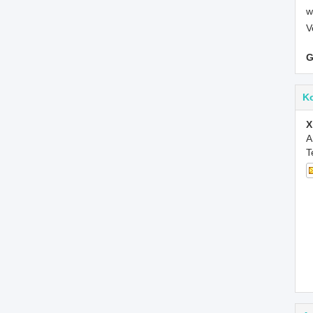
w
V
G
K
X
A
T