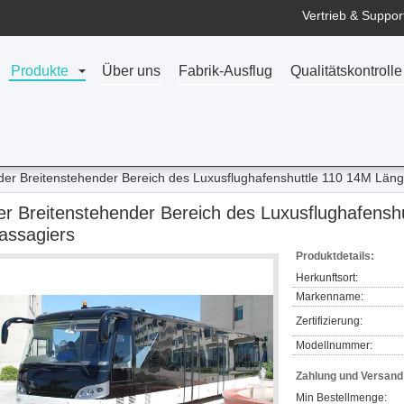
Vertrieb & Support
Produkte
Über uns
Fabrik-Ausflug
Qualitätskontrolle
der Breitenstehender Bereich des Luxusflughafenshuttle 110 14M Län
er Breitenstehender Bereich des Luxusflughafens
assagiers
Produktdetails:
Herkunftsort:
Markenname:
Zertifizierung:
Modellnummer:
Zahlung und Versan
Min Bestellmenge: