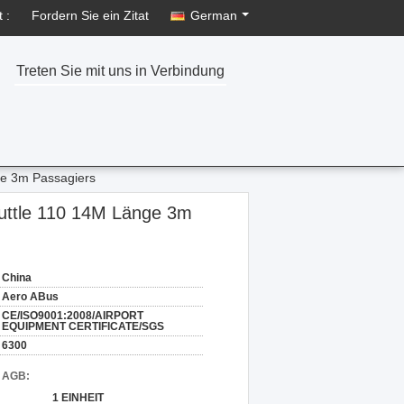
 :
Fordern Sie ein Zitat
German
Treten Sie mit uns in Verbindung
ge 3m Passagiers
huttle 110 14M Länge 3m
China
Aero ABus
CE/ISO9001:2008/AIRPORT
EQUIPMENT CERTIFICATE/SGS
6300
d AGB:
1 EINHEIT