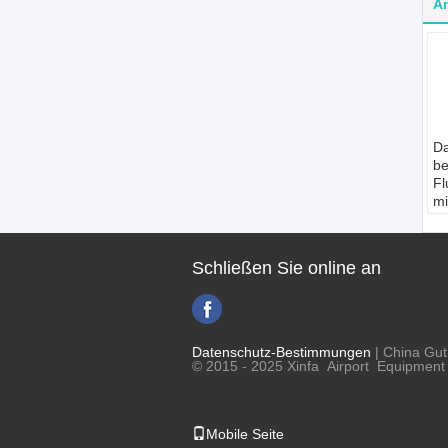
A
Da
b
Fl
m
R
2
St
Schließen Sie online an
Bi
M
Di
st
La
Datenschutz-Bestimmungen
| China Gut
Mi
© 2015 - 2025 Xinfa Airport Equipment L
Dr
1
S
Mobile Seite
Be