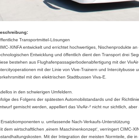
eschreibung:
ffentliche Transportmittel-Lösungen
IMC-XINFA entwickelt und errichtet hochwertiges, Nischenprodukte an 
echnologischen Entwicklung und öffentlich dient den Transport drei Se
iese bestehen aus Flughafenpassagierbodenabfertigung mit der VivAir-
ntercityoperationen mit der Linie von Vive-Trainern und Intercitybusse 
erkehrsmittel mit den elektrischen Stadtbussen Viva-E.
adellos in den schwierigen Umfeldern.
nfolge des Folgens der spätesten Automobilstandards und der Richtlinie
ntwurf gemischt werden, appelliert das VivAir-² nicht nur sichtlich, abe
Ersatzkomponenten u. umfassende Nach-Verkaufs-Unterstützung
it dem wirtschaftlichen ‚einem Maschinenkonzept‘, verringert CIMC-XI
nstandhaltungskosten. Mit der Integration der meisten Normteile, die i