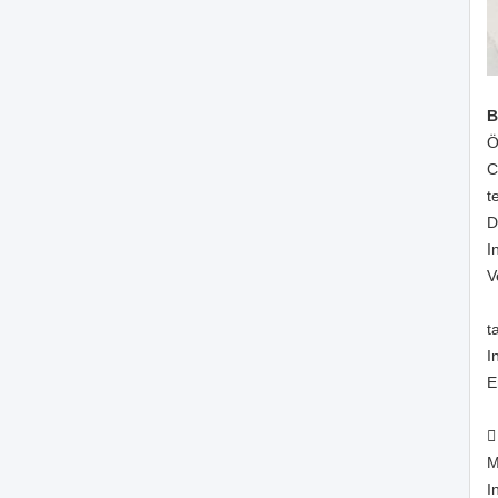
B
Ö
C
t
D
I
V
t
I
E

M
I