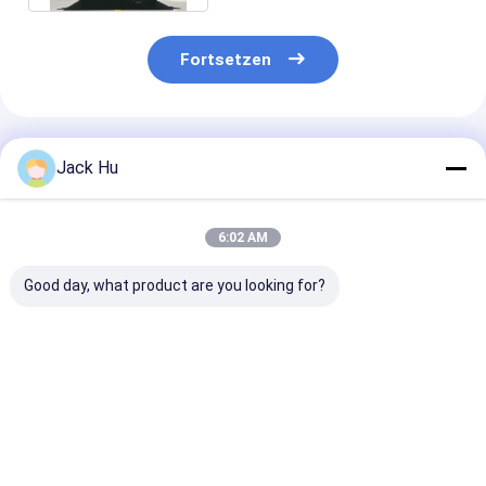
Fortsetzen
Empfohlene Produkte
Jack Hu
6:02 AM
Good day, what product are you looking for?
51 Anschlag-
Dauerhafter
Sitzer-Bus des
Dieselmotor-
Aluminiumschutzblech-
Flughafen-
Flughafen-
Stadt-Flughafen-
Limousinen-B
Limousinen-Bus KG-
Shuttle-Flughafen
mit Klimaanla
B4270 des
trainiert
THERMOKING 
Bestpreis
Bestpreis
Bestprei
Passagier-4
13m×3m×3m