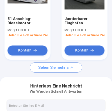
Fabrik-Ausflug
Qualitätskontrolle
51 Anschlag-
Justierbarer
Dieselmotor-
Flughafen-
Treten Sie mit uns in Verbindung
Flughafen-
Limousinen-Bus des
MOQ:
1 EINHEIT
MOQ:
1 EINHEIT
Limousinen-Bus KG-
Sitzer-14,
Holen Sie sich aktuelle Preis
Holen Sie sich aktuelle Preis
B4270 des
kohlenstoffarmer
Nachrichten
Passagier-4
legierter Stahl-
Körper-Aero Bus
Fordern Sie ein Zitat
Kontakt
Kontakt
Sehen Sie mehr an
Flughafen-Schutzblech-Bus
Verpflegungs-LKW
Hinterlass Eine Nachricht
Wir Werden Schnell Antworten
Selbstfahrende Passagier-Treppe
Flughafen Ambulift