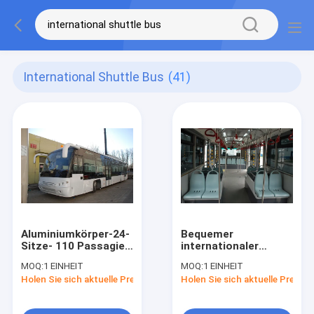
International Shuttle Bus
(41)
Aluminiumkörper-24-
Bequemer
Sitze- 110 Passagier-
internationaler
internationaler
Flughafen-Bus des
MOQ:
1 EINHEIT
MOQ:
1 EINHEIT
Shuttle-Bus-
Sitzer-14 mit
Holen Sie sich aktuelle Preis
Holen Sie sich aktuelle Preis
Schutzblech-Bus
BRIDGESTONE-Reifen