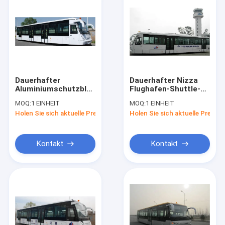
Dauerhafter
Dauerhafter Nizza
Aluminiumschutzblech-
Flughafen-Shuttle-
Stadt-Flughafen-
Bus-Rampen-Bus mit
MOQ:
1 EINHEIT
MOQ:
1 EINHEIT
Shuttle-Flughafen
verstellbaren Sitzen
Holen Sie sich aktuelle Preis
Holen Sie sich aktuelle Preis
trainiert 13m×3m×3m
Kontakt
Kontakt
Haus
Produkte
Über uns