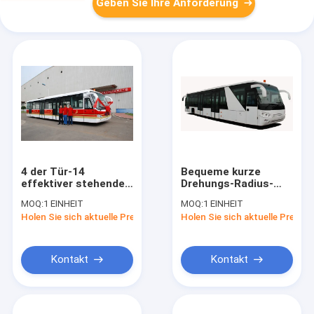
Geben Sie Ihre Anforderung
4 der Tür-14
Bequeme kurze
effektiver stehender
Drehungs-Radius-
Bereich Sitzer-
Flughafen-Shuttle-
MOQ:
1 EINHEIT
MOQ:
1 EINHEIT
Flughafen-Zug-
Bus-niedrige Boden-
Holen Sie sich aktuelle Preis
Holen Sie sich aktuelle Preis
Terminalshuttle-des
Busse
Bus-22m2
Kontakt
Kontakt