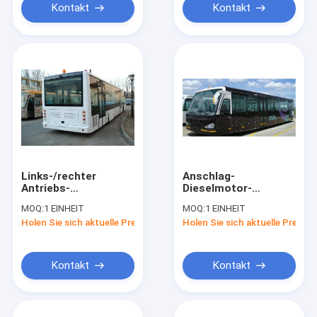
Kontakt
Kontakt
Links-/rechter
Anschlag-
Antriebs-
Dieselmotor-
internationale
Flughafen-Shuttle-
MOQ:
1 EINHEIT
MOQ:
1 EINHEIT
Shuttle-Bus Xinfa-
Bus 5300 der großen
Holen Sie sich aktuelle Preis
Holen Sie sich aktuelle Preis
Flughafen-
Kapazitäts-4
Ausrüstung
Kontakt
Kontakt