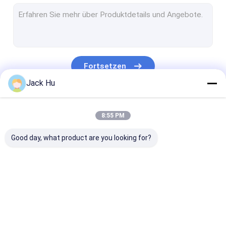
Selbstfahrender Förderband-Lader
Schleppseiltraktor
Wasserdienst-LKW
Fortsetzen
Toilettenwagen
Jack Hu
Flughafen-Passagier-Bus
Unsere Kategorien
8:55 PM
Aero Bus
Good day, what product are you looking for?
Flughafentransfer-Bus
Xinfa-Flughafen-Ausrüstung
Niedrige Boden-Busse
Flughafen-
Verpflegungs-LKW
Selbstfahrend
Flughafen-Shuttle-Bus
Schutzblech-Bus
Passagier-Tre