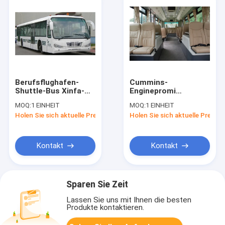
Berufsflughafen-
Cummins-
Shuttle-Bus Xinfa-
Enginepromi
Flughafen-
Flughafen-Shuttle-
MOQ:
1 EINHEIT
MOQ:
1 EINHEIT
Ausrüstung
Bus-Luxuszug-Bus
Holen Sie sich aktuelle Preis
Holen Sie sich aktuelle Preis
10m*2.7m*3m
des Sitzer-13
Kontakt
Kontakt
Sparen Sie Zeit
Lassen Sie uns mit Ihnen die besten
Produkte kontaktieren.