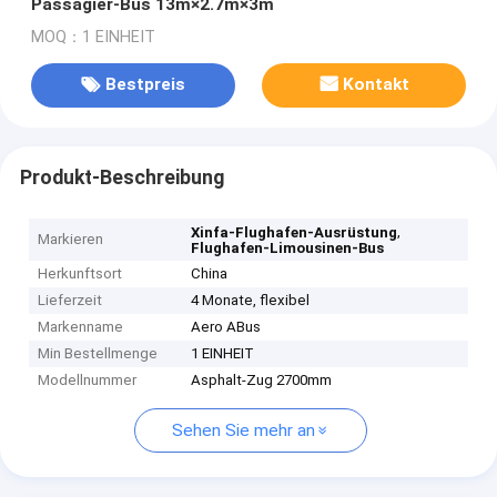
Passagier-Bus 13m×2.7m×3m
MOQ：1 EINHEIT
Bestpreis
Kontakt
Produkt-Beschreibung
,
Xinfa-Flughafen-Ausrüstung
Markieren
Flughafen-Limousinen-Bus
Herkunftsort
China
Lieferzeit
4 Monate, flexibel
Markenname
Aero ABus
Min Bestellmenge
1 EINHEIT
Modellnummer
Asphalt-Zug 2700mm
Sehen Sie mehr an