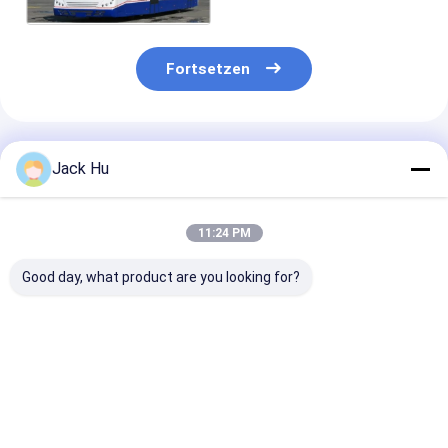
Fortsetzen
Empfohlene Produkte
Jack Hu
11:24 PM
Good day, what product are you looking for?
Shuttle-14-Sitze- 6
Niedriger Boden-
Promi
Tür-Flughafen-Zug-
Asphalt-Zug-
Busflughafen
Dieselmotor für die
Schutzblech-
Luxuskonfigur
110 Passagier-
Gleitschutzbus mit
Flughafenbus
Kapazität
IATA-Standard
Bestpreis
Bestpreis
Bestprei