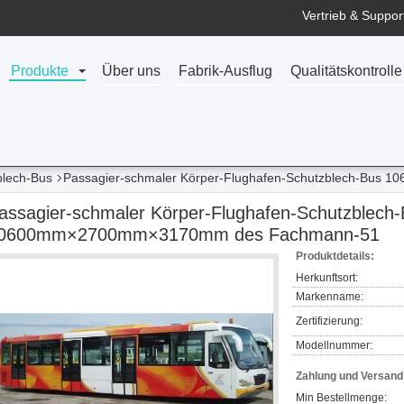
Vertrieb & Support
Produkte
Über uns
Fabrik-Ausflug
Qualitätskontrolle
blech-Bus
Passagier-schmaler Körper-Flughafen-Schutzblech-Bu
assagier-schmaler Körper-Flughafen-Schutzblech
0600mm×2700mm×3170mm des Fachmann-51
Produktdetails:
Herkunftsort:
Markenname:
Zertifizierung:
Modellnummer:
Zahlung und Versan
Min Bestellmenge: