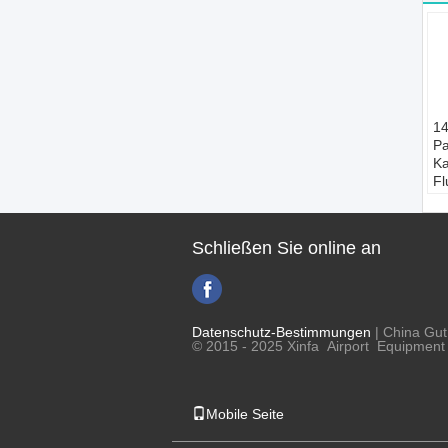
14
Pa
Ka
Fl
Sc
A
Fl
Schließen Sie online an
Au
St
Be
an
M
Datenschutz-Bestimmungen
| China Gut
C
© 2015 - 2025 Xinfa Airport Equipment L
S
B
Mobile Seite