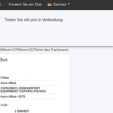
 :
Fordern Sie ein Zitat
German
Treten Sie mit uns in Verbindung
s 10600mm×2700mm×3170mm des Fachmann-
-Bus
China
Aero ABus
CE/ISO9001:2008/AIRPORT
EQUIPMENT CERTIFICATE/SGS
Aero ABus- 4270
d AGB:
1 EINHEIT