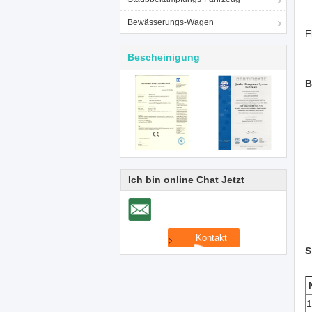
Bewässerungs-Wagen
F
Bescheinigung
B
Ich bin online Chat Jetzt
S
1