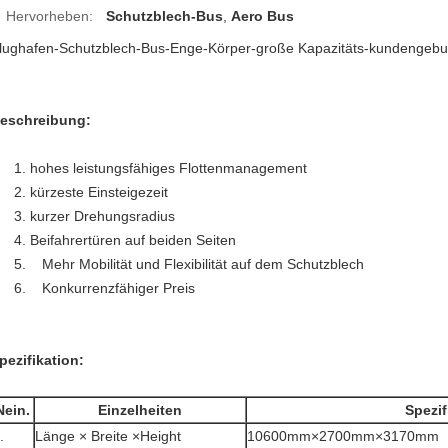
Hervorheben:
Schutzblech-Bus
,
Aero Bus
lughafen-Schutzblech-Bus-Enge-Körper-große Kapazitäts-kundengebu
eschreibung:
1. hohes leistungsfähiges Flottenmanagement
2. kürzeste Einsteigezeit
3. kurzer Drehungsradius
4. Beifahrertüren auf beiden Seiten
5. Mehr Mobilität und Flexibilität auf dem Schutzblech
6. Konkurrenzfähiger Preis
pezifikation:
Nein.
Einzelheiten
Spezif
.
Länge × Breite ×Height
10600mm×2700mm×3170mm