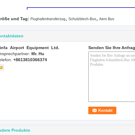
,
,
röße und Tag:
Flughafentransferzug
Schutzblech-Bus
Aero Bus
ontaktdaten
infa Airport Equipment Ltd.
Senden Sie Ihre Anfrag
nsprechpartner:
Mr. Hu
elefon:
+8613810366374
ndere Produkte