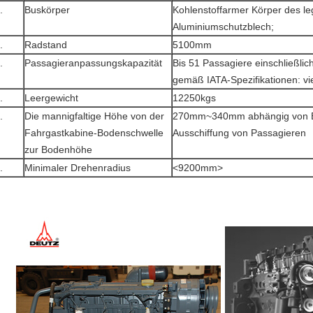
.
Buskörper
Kohlenstoffarmer Körper des leg
Aluminiumschutzblech;
.
Radstand
5100mm
.
Passagieranpassungskapazität
Bis 51 Passagiere einschließlich
gemäß IATA-Spezifikationen: vi
.
Leergewicht
12250kgs
.
Die mannigfaltige Höhe von der
270mm~340mm abhängig von Ei
Fahrgastkabine-Bodenschwelle
Ausschiffung von Passagieren
zur Bodenhöhe
.
Minimaler Drehenradius
<9200mm>