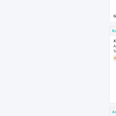
G
K
X
A
T
A