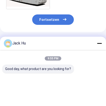
Bleibatterie 190H52
Fortsetzen
Empfohlene Produkte
Jack Hu
9:55 PM
Good day, what product are you looking for?
Shuttle-14-Sitze- 6
Niedriger Boden-
Promi
Tür-Flughafen-Zug-
Asphalt-Zug-
Busflughafen
Dieselmotor für die
Schutzblech-
Luxuskonfigur
110 Passagier-
Gleitschutzbus mit
Flughafenbus
Kapazität
IATA-Standard
Bestpreis
Bestpreis
Bestprei