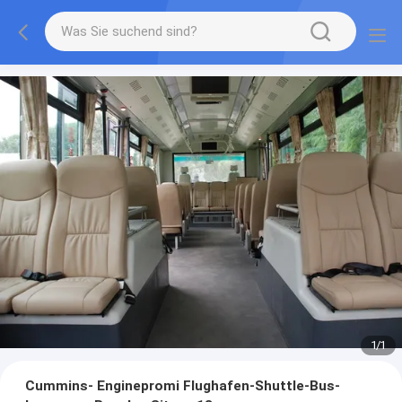
1
/
1
Cummins- Enginepromi Flughafen-Shuttle-Bus-