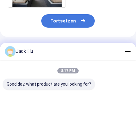
Fortsetzen
Empfohlene Produkte
Jack Hu
8:17 PM
Good day, what product are you looking for?
Shuttle-14-Sitze- 6
Niedriger Boden-
Promi
Tür-Flughafen-Zug-
Asphalt-Zug-
Busflughafen
Dieselmotor für die
Schutzblech-
Luxuskonfigur
110 Passagier-
Gleitschutzbus mit
Flughafenbus
Kapazität
IATA-Standard
Bestpreis
Bestpreis
Bestprei