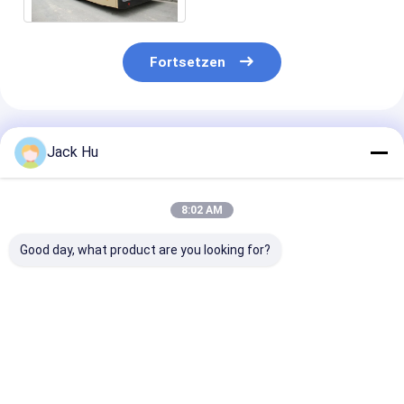
Fortsetzen
Empfohlene Produkte
Jack Hu
8:02 AM
Good day, what product are you looking for?
Stehender Bereich
Flughafentransfer-
Große Kapazit
des Shuttle-
Rampen-Bus-
kleiner
Cummins-
Schutzblech kleiner
Drehenradius-
Engineflughafen-
Drehenradius
Flughafen-
Schutzblech-Bus-22
Schutzblech-
Bestpreis
Bestpreis
Bestprei