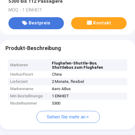
5300 bis 112 Passagiere
MOQ：1 EINHEIT
Bestpreis
Kontakt
Produkt-Beschreibung
,
Flughafen-Shuttle-Bus
Markieren
Shuttlebus zum Flughafen
Herkunftsort
China
Lieferzeit
2 Monate, flexibel
Markenname
Aero ABus
Min Bestellmenge
1 EINHEIT
Modellnummer
5300
Sehen Sie mehr an