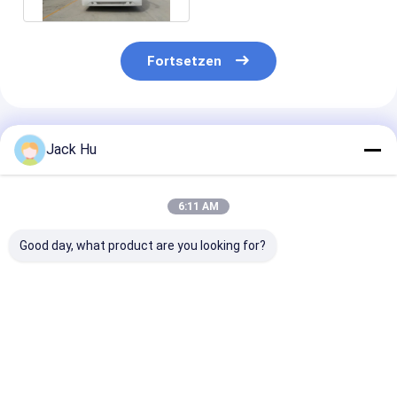
Fortsetzen
Empfohlene Produkte
Jack Hu
6:11 AM
Good day, what product are you looking for?
Flughafentransfer-
Aluminiumkörperflughafentransferbus
Dauerhafter N
Bus A5300 mit der
mit Cummins Engine
Flughafen-Shu
großen Kapazität
und Thermo
Bus-Rampen-B
und
Königklimaanlage
verstellbaren 
kundengebundener
Bestpreis
Bestpreis
Bestprei
Dekoration