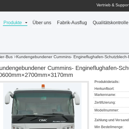
Vertrieb & Support
Produkte
Über uns
Fabrik-Ausflug
Qualitätskontrolle
ier-Bus
Kundengebundener Cummins- Engineflughafen-Schutzblech
undengebundener Cummins- Engineflughafen-Sch
0600mm×2700mm×3170mm
Produktdetails:
Herkunftsort:
Markenname:
Zertifizierung:
Modellnummer:
Zahlung und Versan
Min Bestellmenge: