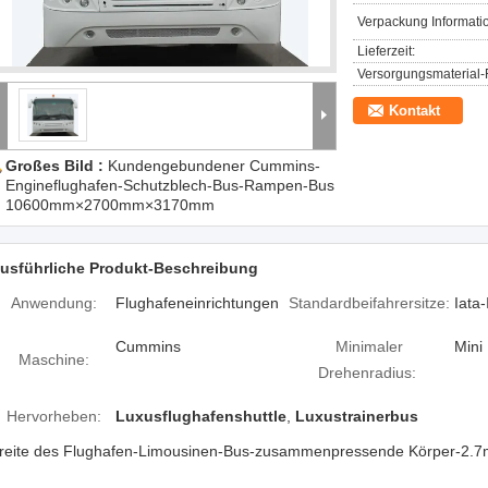
Verpackung Informati
Lieferzeit:
Versorgungsmaterial-F
Kontakt
Großes Bild :
Kundengebundener Cummins-
Engineflughafen-Schutzblech-Bus-Rampen-Bus
10600mm×2700mm×3170mm
usführliche Produkt-Beschreibung
Anwendung:
Flughafeneinrichtungen
Standardbeifahrersitze:
Iata-
Cummins
Minimaler
Mini
Maschine:
Drehenradius:
Hervorheben:
Luxusflughafenshuttle
,
Luxustrainerbus
reite des Flughafen-Limousinen-Bus-zusammenpressende Körper-2.7m