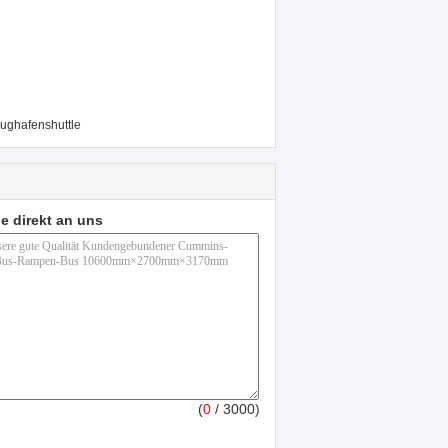
lughafenshuttle
e direkt an uns
(
0
/ 3000)