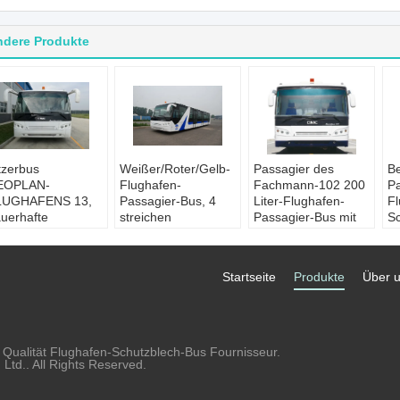
ndere Produkte
tzerbus
Weißer/Roter/Gelb-
Passagier des
B
EOPLAN-
Flughafen-
Fachmann-102 200
Pa
LUGHAFENS 13,
Passagier-Bus, 4
Liter-Flughafen-
Fl
uerhafte
streichen
Passagier-Bus mit
Sc
ssagierstellung
Dieselmotor-Bus
PPG-Malerei
R
s Flughafen-
Anwendung:
Standardbeifahrersitze:
1
mousinen-Busses
Flughafen-
14 Sitze
St
Startseite
Produkte
Über 
02
Umsteigeverkehr
Maschine:
4 strok,
C
nwendung:
Standardbeifahrersitze:
Dieselmotor
M
ughafeneinrichtungen
14 Sitze
Stehender
S
andardbeifahrersitze:
Maschine:
4 strok,
Bereich:
Iata-
B
ndenspezifische
Dieselmotor
Standard
K
 Qualität Flughafen-Schutzblech-Bus Fournisseur.
aschine:
Minimaler
Ve
td.. All Rights Reserved.
ummins
Drehenradius:
nimaler
13500mm