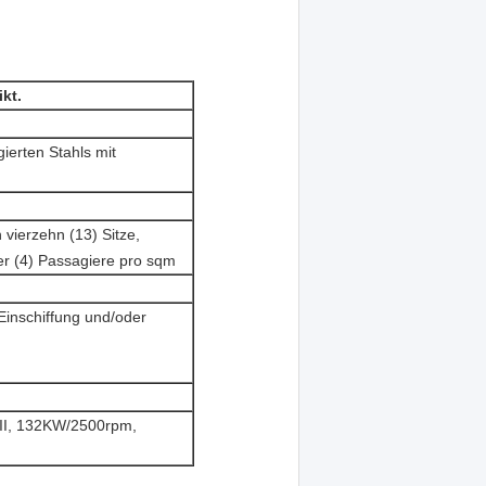
ikt.
ierten Stahls mit
 vierzehn (13) Sitze,
er (4) Passagiere pro sqm
nschiffung und/oder
I, 132KW/2500rpm,