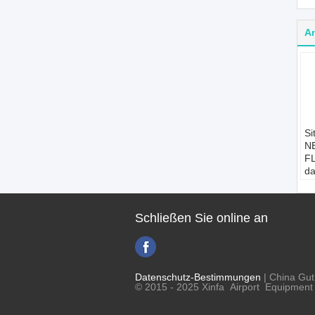
A
Si
N
F
da
Pa
de
Li
Schließen Sie online an
1
A
Fl
St
Ku
Datenschutz-Bestimmungen
| China Gut
M
© 2015 - 2025 Xinfa Airport Equipment L
C
Mi