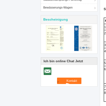
Bewässerungs-Wagen
S
Bescheinigung
1
2
3
4
Ich bin online Chat Jetzt
5
6
7
8