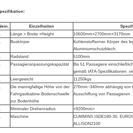
pezifikation:
Nein.
Einzelheiten
Spezif
.
Länge × Breite ×Height
10600mm×2700mm×3170mm
.
Buskörper
Kohlenstoffarmer Körper des leg
Aluminiumschutzblech;
.
Radstand
5100mm
.
Passagieranpassungskapazität
Bis 51 Passagiere einschließlich
gemäß IATA-Spezifikationen: vi
.
Leergewicht
11250kgs
.
Die mannigfaltige Höhe von der
270mm~340mm abhängig von Ei
Fahrgastkabine-Bodenschwelle
Ausschiffung von Passagieren
zur Bodenhöhe
.
Minimaler Drehenradius
<9200mm>
.
Maschine
CUMMINS ISDE180-30, EUROII
ALLISON2100