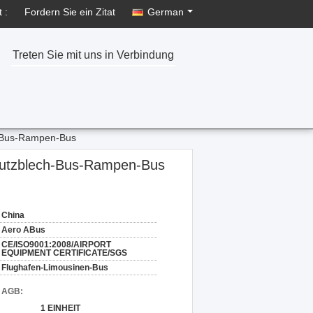
 :
Fordern Sie ein Zitat
German
Treten Sie mit uns in Verbindung
-Bus-Rampen-Bus
utzblech-Bus-Rampen-Bus
China
Aero ABus
CE/ISO9001:2008/AIRPORT
EQUIPMENT CERTIFICATE/SGS
Flughafen-Limousinen-Bus
d AGB:
1 EINHEIT