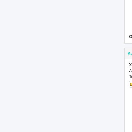
G
K
X
A
T