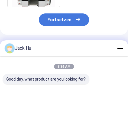
Fortsetzen
Empfohlene Produkte
Jack Hu
8:34 AM
Good day, what product are you looking for?
51 Anschlag-
Dauerhafter
Bequemer
Dieselmotor-
Aluminiumschutzblech-
internationale
Flughafen-
Stadt-Flughafen-
Flughafen-Bus
Limousinen-Bus KG-
Shuttle-Flughafen
Sitzer-14 mit
B4270 des
trainiert
BRIDGESTONE
Bestpreis
Bestpreis
Bestprei
Passagier-4
13m×3m×3m
Reifen