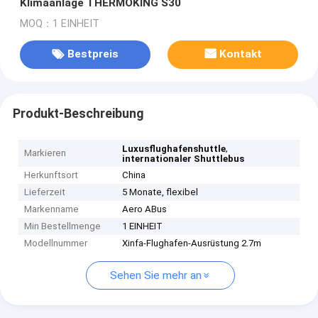
Klimaanlage THERMOKING S30
MOQ：1 EINHEIT
Bestpreis
Kontakt
Produkt-Beschreibung
,
Luxusflughafenshuttle
Markieren
internationaler Shuttlebus
Herkunftsort
China
Lieferzeit
5 Monate, flexibel
Markenname
Aero ABus
Min Bestellmenge
1 EINHEIT
Modellnummer
Xinfa-Flughafen-Ausrüstung 2.7m
Sehen Sie mehr an