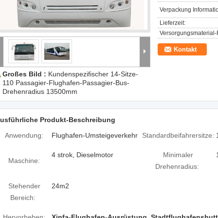
Verpackung Informati
Lieferzeit:
Versorgungsmaterial-F
Kontakt
Großes Bild :
Kundenspezifischer 14-Sitze-
110 Passagier-Flughafen-Passagier-Bus-
Drehenradius 13500mm
usführliche Produkt-Beschreibung
Anwendung:
Flughafen-Umsteigeverkehr
Standardbeifahrersitze:
4 strok, Dieselmotor
Minimaler
Maschine:
Drehenradius:
Stehender
24m2
Bereich:
Hervorheben:
Xinfa-Flughafen-Ausrüstung
,
Stadtflughafenshutt