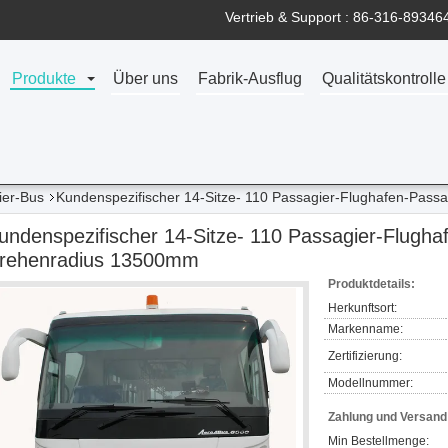
Vertrieb & Support :
86-316-89346
Produkte
Über uns
Fabrik-Ausflug
Qualitätskontrolle
ier-Bus
Kundenspezifischer 14-Sitze- 110 Passagier-Flughafen-Pas
undenspezifischer 14-Sitze- 110 Passagier-Flugha
rehenradius 13500mm
Produktdetails:
Herkunftsort:
Markenname:
Zertifizierung:
Modellnummer:
Zahlung und Versan
Min Bestellmenge: