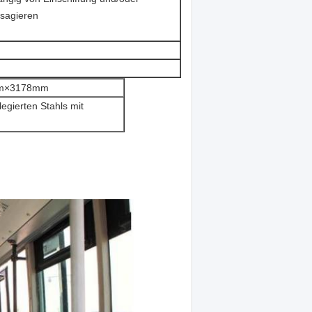
ssagieren
mm×3178mm
egierten Stahls mit