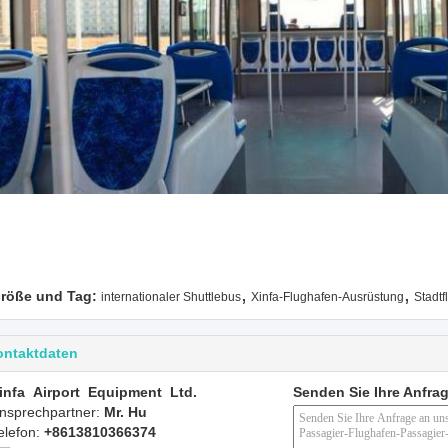
,
,
röße und Tag:
internationaler Shuttlebus
Xinfa-Flughafen-Ausrüstung
Stadtf
ontaktdaten
infa Airport Equipment Ltd.
Senden Sie Ihre Anfrag
nsprechpartner:
Mr. Hu
elefon:
+8613810366374