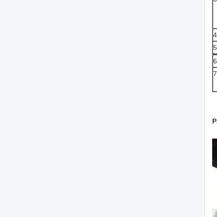
4
5
6
7
P