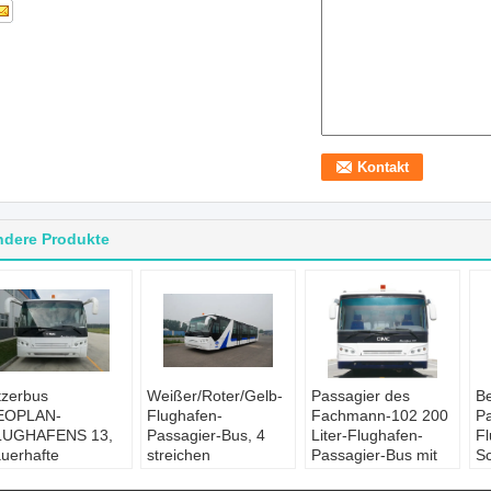
ndere Produkte
tzerbus
Weißer/Roter/Gelb-
Passagier des
B
EOPLAN-
Flughafen-
Fachmann-102 200
Pa
LUGHAFENS 13,
Passagier-Bus, 4
Liter-Flughafen-
Fl
uerhafte
streichen
Passagier-Bus mit
Sc
ssagierstellung
Dieselmotor-Bus
PPG-Malerei
R