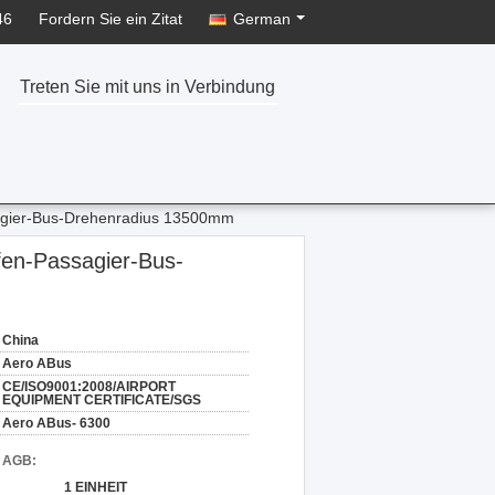
46
Fordern Sie ein Zitat
German
Treten Sie mit uns in Verbindung
sagier-Bus-Drehenradius 13500mm
fen-Passagier-Bus-
China
Aero ABus
CE/ISO9001:2008/AIRPORT
EQUIPMENT CERTIFICATE/SGS
Aero ABus- 6300
d AGB:
1 EINHEIT