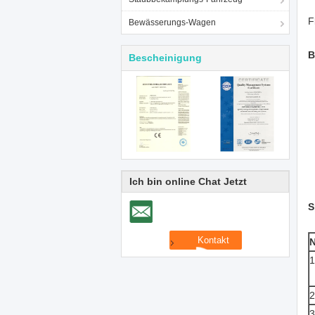
F
Bewässerungs-Wagen
B
Bescheinigung
Ich bin online Chat Jetzt
S
N
1
2
3