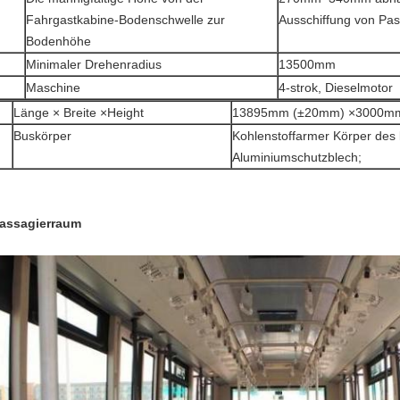
Fahrgastkabine-Bodenschwelle zur
Ausschiffung von Pa
Bodenhöhe
Minimaler Drehenradius
13500mm
Maschine
4-strok, Dieselmotor
Länge × Breite ×Height
13895mm (±20mm) ×3000
Buskörper
Kohlenstoffarmer Körper des l
Aluminiumschutzblech;
assagierraum