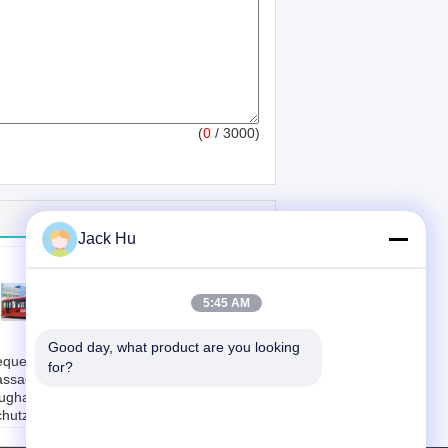
(
0
/ 3000)
Jack Hu
5:45 AM
Good day, what product are you looking 
equemer 77
Cummins-
for?
ssagier-
Engineflughafen-
ughafen-
Passagier-Bus-
hutzblech-Bus-
Shuttle-Bus zum
ampen-Bus
Flughafen mit