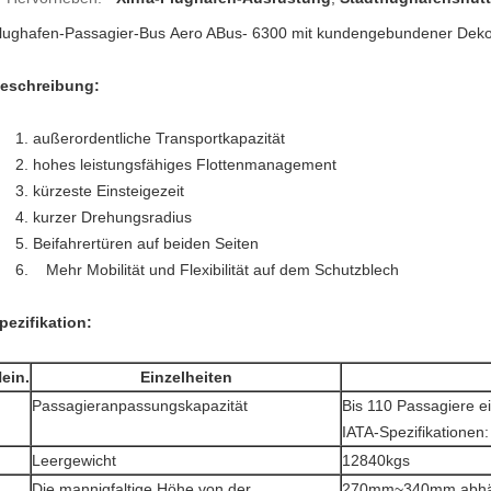
lughafen-Passagier-Bus Aero ABus- 6300 mit kundengebundener Deko
eschreibung:
1. außerordentliche Transportkapazität
2. hohes leistungsfähiges Flottenmanagement
3. kürzeste Einsteigezeit
4. kurzer Drehungsradius
5. Beifahrertüren auf beiden Seiten
6. Mehr Mobilität und Flexibilität auf dem Schutzblech
pezifikation:
ein.
Einzelheiten
Passagieranpassungskapazität
Bis 110 Passagiere ei
IATA-Spezifikationen:
Leergewicht
12840kgs
Die mannigfaltige Höhe von der
270mm~340mm abhäng