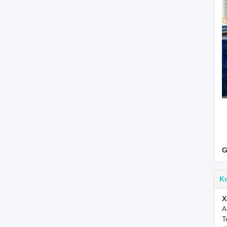
G
K
X
A
T