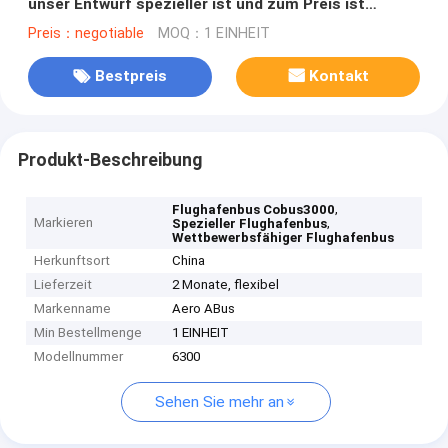
unser Entwurf spezieller ist und zum Preis ist
wettbewerbsfähig
Preis：negotiable
MOQ：1 EINHEIT
Bestpreis
Kontakt
Produkt-Beschreibung
,
Flughafenbus Cobus3000
Markieren
,
Spezieller Flughafenbus
Wettbewerbsfähiger Flughafenbus
Herkunftsort
China
Lieferzeit
2 Monate, flexibel
Markenname
Aero ABus
Min Bestellmenge
1 EINHEIT
Modellnummer
6300
Sehen Sie mehr an