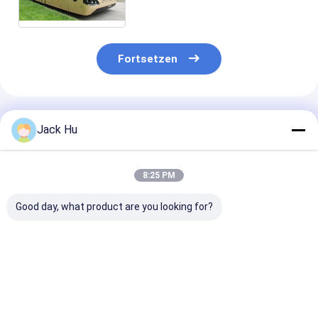
und zum Preis ist
wettbewerbsfähig
Fortsetzen
Empfohlene Produkte
Jack Hu
8:25 PM
Good day, what product are you looking for?
der Breitenstehender
kleine Passagiere der
Kapazitäts-
Bereich des
Passagierflughafenschutzblechbus
Flughafensch
Luxusflughafenshuttle
Promi-Dekoration
mit 112 Passa
110 14M Länge 3m
56, die Bereich
des
Passagiers
stehen
Aluminiumkör
Bestpreis
Bestpreis
Bestprei
14-Sitze-