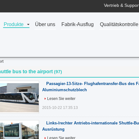
Vertrieb & Support
Produkte
Über uns
Fabrik-Ausflug
Qualitätskontrolle
ort
uttle bus to the airport
(97)
Passagier-13-Sitze- Flughafentransfer-Bus des 
Aluminiumschutzblech
Lesen Sie weiter
2015-10-22 17:35:13
Links-/rechter Antriebs-internationale Shuttle-B
Ausrüstung
Lesen Sie weiter