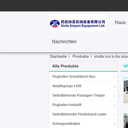
Haus
Nachrichten
Startseite
Produkte
shuttle bus to the airp
sh
Alle Produkte
Flughafen-Schutzblech-Bus
Verpflegungs-LKW
Selbstfahrende Passagier-Treppe
Flughafen Ambulift
Selbstfahrender Förderband-Lader
Schleppseiltraktor