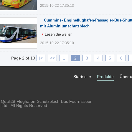
2015-10-22 17:35:13
Cummins- Engineflughafen-Passagier-Bus-Shut
mit Aluminiumschutzblech
Lesen Sie weiter
2015-10-22 17:35:10
Page 2 of 10
|<
<<
1
2
3
4
5
6
Startseite
Produkte
Über 
 Qualität Flughafen-Schutzblech-Bus Fournisseur.
td.. All Rights Reserved.