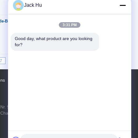
Jack Hu
tle-Bus zum Flughafen
Kontakt
3:31 PM
Good day, what product are you looking 
for?
7
8
9
10
>>
>|
uns
Fabrik Tour
Kontakte
Sitemap
Nr. 97- Changping-Straße, Shahe-Stadt,
Changping-Bezirk, Peking, Volksrepublik
China, 102206
xf.hyt@stas.cimc.com