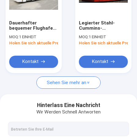
Fabrik-Ausflug
Qualitätskontrolle
Dauerhafter
Legierter Stahl-
bequemer Flughafen
Cummins-
Treten Sie mit uns in Verbindung
trainiert mit 7100mm
Engineflughafentransfer-
MOQ:
1 EINHEIT
MOQ:
1 EINHEIT
Radstand DC24V
Zug mit verstellbaren
Holen Sie sich aktuelle Preis
Holen Sie sich aktuelle Preis
240W
Sitzen
Nachrichten
Fordern Sie ein Zitat
Kontakt
Kontakt
Sehen Sie mehr an
Flughafen-Schutzblech-Bus
Verpflegungs-LKW
Hinterlass Eine Nachricht
Wir Werden Schnell Antworten
Selbstfahrende Passagier-Treppe
Flughafen Ambulift