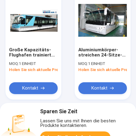
Große Kapazitäts-
Aluminiumkörper-
Flughafen trainiert
streichen 24-Sitze-
Aero Bus mit 4
Flughafen-Shuttle-
MOQ:
1 EINHEIT
MOQ:
1 EINHEIT
pneumatischen
Busse, 4
Holen Sie sich aktuelle Preis
Holen Sie sich aktuelle Preis
doppelten Öffnungs-
Dieselmotor-Bus
Türen
Kontakt
Kontakt
Sparen Sie Zeit
Lassen Sie uns mit Ihnen die besten
Produkte kontaktieren.