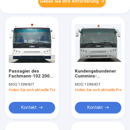
Geben Sie Ihre Anforderung
Passagier des
Kundengebundener
Fachmann-102 200
Cummins-
Liter-Flughafen-
Engineflughafen-
MOQ:
1 EINHEIT
MOQ:
1 EINHEIT
Passagier-Bus mit
Schutzblech-Bus-
Holen Sie sich aktuelle Preis
Holen Sie sich aktuelle Preis
PPG-Malerei
Rampen-Bus
10600mm×2700mm×317
Kontakt
Kontakt