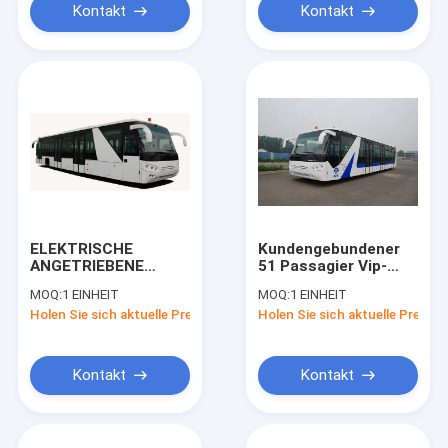
Kontakt
Kontakt
ELEKTRISCHE
Kundengebundener
ANGETRIEBENE
51 Passagier Vip-
NIEDERLAGE COBUS
Flughafen-Shuttle-
MOQ:
1 EINHEIT
MOQ:
1 EINHEIT
DES SCHUTZBLECH-
Aero Bus
Holen Sie sich aktuelle Preis
Holen Sie sich aktuelle Preis
BUS-AEROABUS-
10600mm×2700mm×317
6300EV
Kontakt
Kontakt