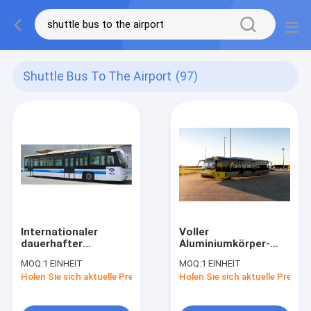
Shuttle Bus To The Airport
(97)
Internationaler
Voller
dauerhafter
Aluminiumkörper-
Sicherheits-
Kurzschluss-
MOQ:
1 EINHEIT
MOQ:
1 EINHEIT
Flughafen-Aero Bus
Drehungs-Radius-
Holen Sie sich aktuelle Preis
Holen Sie sich aktuelle Preis
13650mm×2700mm×3178mm
Flughafen-
Limousinen-Bus-
Aero Bus