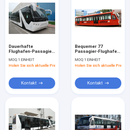
Dauerhafte
Bequemer 77
Flughafen-Passagier-
Passagier-Flughafen-
Bus Xinfa-Flughafen-
Schutzblech-Bus-
MOQ:
1 EINHEIT
MOQ:
1 EINHEIT
Ausrüstung mit
Rampen-Bus
Holen Sie sich aktuelle Preis
Holen Sie sich aktuelle Preis
verstellbaren Sitzen
13m×2.7m×3m
Kontakt
Kontakt
Haus
Produkte
Über uns