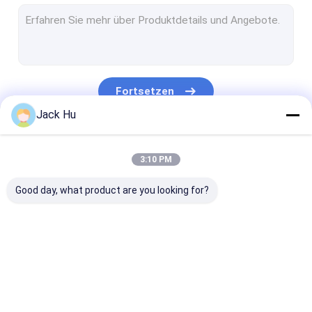
Selbstfahrender Förderband-Lader
Schleppseiltraktor
Wasserdienst-LKW
Fortsetzen
Toilettenwagen
Jack Hu
Flughafen-Passagier-Bus
Unsere Kategorien
3:10 PM
Aero Bus
Good day, what product are you looking for?
Flughafentransfer-Bus
Xinfa-Flughafen-Ausrüstung
Niedrige Boden-Busse
Flughafen-
Verpflegungs-LKW
Selbstfahrend
Flughafen-Shuttle-Bus
Schutzblech-Bus
Passagier-Tre