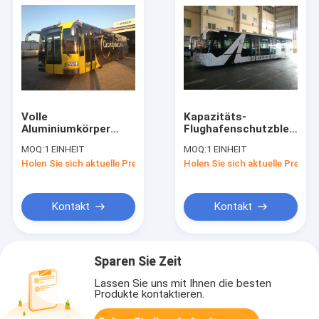
Volle
Kapazitäts-
Aluminiumkörper
Flughafenschutzblechbu
Xinfa-Flughafen-
mit 112 Passagieren
MOQ:
1 EINHEIT
MOQ:
1 EINHEIT
Ausrüstung, Stadt-
des
Holen Sie sich aktuelle Preis
Holen Sie sich aktuelle Preis
Flughafen-Shuttle
Aluminiumkörpers
des Sitzer-14
14-Sitze-
Kontakt
Kontakt
Sparen Sie Zeit
Lassen Sie uns mit Ihnen die besten
Produkte kontaktieren.