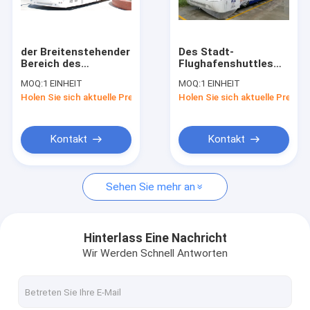
Fabrik-Ausflug
Qualitätskontrolle
der Breitenstehender
Des Stadt-
Bereich des
Flughafenshuttles
Treten Sie mit uns in Verbindung
Luxusflughafenshuttle
hohe Kapazität IATA
MOQ:
1 EINHEIT
MOQ:
1 EINHEIT
110 14M Länge 3m
nette dauerhafte
Holen Sie sich aktuelle Preis
Holen Sie sich aktuelle Preis
Passagiers
Standardnutzungsdauer
Nachrichten
Fordern Sie ein Zitat
Kontakt
Kontakt
Sehen Sie mehr an
Flughafen-Schutzblech-Bus
Verpflegungs-LKW
Hinterlass Eine Nachricht
Wir Werden Schnell Antworten
Selbstfahrende Passagier-Treppe
Flughafen Ambulift