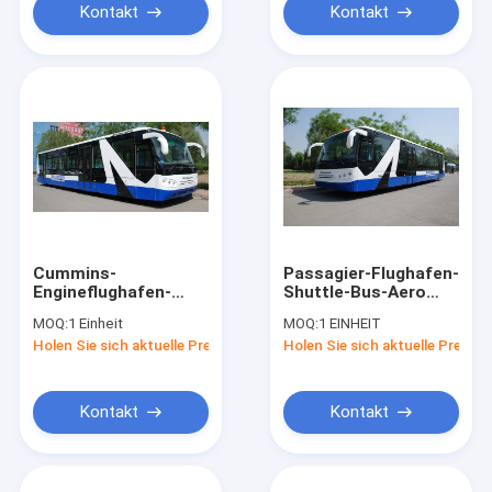
Kontakt
Kontakt
Cummins-
Passagier-Flughafen-
Engineflughafen-
Shuttle-Bus-Aero
Limousinen-Bus-
Bus der großen
MOQ:
1 Einheit
MOQ:
1 EINHEIT
Äquivalent zu Cobus
Kapazitäts-51 mit
Holen Sie sich aktuelle Preis
Holen Sie sich aktuelle Preis
2700s
IATA-Standard
Kontakt
Kontakt