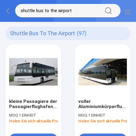
Shuttle Bus To The Airport
(97)
kleine Passagiere der
voller
Passagierflughafenschutzblechbus
Aluminiumkörperflughafe
Promi-Dekoration 56,
Schutzblechbus mit
MOQ:
1 EINHEIT
MOQ:
1 EINHEIT
die Bereich stehen
der Kapazität mit
Holen Sie sich aktuelle Preis
Holen Sie sich aktuelle Preis
110 Passagieren und
14 Sitzen