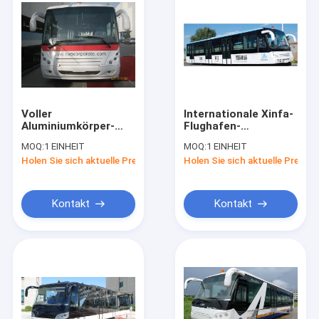
Voller
Internationale Xinfa-
Aluminiumkörper-
Flughafen-
langer Flughafen-
Ausrüstung, kurzer
MOQ:
1 EINHEIT
MOQ:
1 EINHEIT
Passagier-Bus mit
Turnning-Radius Vip-
Holen Sie sich aktuelle Preis
Holen Sie sich aktuelle Preis
kurzem Drehungs-
Flughafen-Shuttle
Radius
Kontakt
Kontakt
Haus
Produkte
Über uns