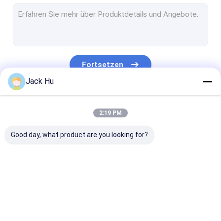
Selbstfahrender Förderband-Lader
Schleppseiltraktor
Wasserdienst-LKW
Fortsetzen
Toilettenwagen
Jack Hu
Flughafen-Passagier-Bus
Unsere Kategorien
2:19 PM
Aero Bus
Good day, what product are you looking for?
Flughafentransfer-Bus
Xinfa-Flughafen-Ausrüstung
Niedrige Boden-Busse
Flughafen-
Verpflegungs-LKW
Selbstfahrend
Flughafen-Shuttle-Bus
Schutzblech-Bus
Passagier-Tre