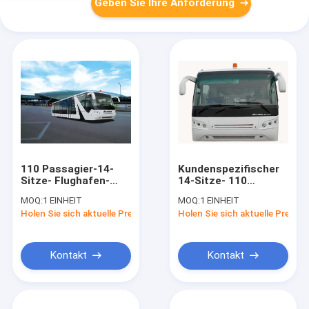
Geben Sie Ihre Anforderung
110 Passagier-14-
Kundenspezifischer
Sitze- Flughafen-
14-Sitze- 110
Züge mit
Passagier-Flughafen-
MOQ:
1 EINHEIT
MOQ:
1 EINHEIT
Selbstgetriebe
Passagier-Bus-
Holen Sie sich aktuelle Preis
Holen Sie sich aktuelle Preis
Drehenradius
13500mm
Kontakt
Kontakt